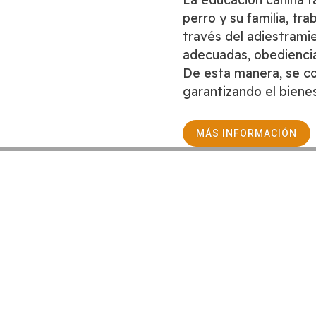
perro y su familia, tr
través del adiestrami
adecuadas, obediencia 
De esta manera, se co
garantizando el biene
MÁS INFORMACIÓN
Financiado por la Unión E
embargo, los puntos de vi
únicamente los del autor 