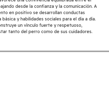
abajando desde la confianza y la comunicación. A
ento en positivo se desarrollan conductas
básica y habilidades sociales para el día a día.
nstruye un vínculo fuerte y respetuoso,
star tanto del perro como de sus cuidadores.
SOFTWARE
GESTIÓN
uropea – NextGenerationEU. Sin
sta y las opiniones expresadas son
o autores y no reflejan necesariamente