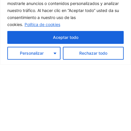
mostrarle anuncios o contenidos personalizados y analizar
nuestro tráfico. Al hacer clic en “Aceptar todo” usted da su
consentimiento a nuestro uso de las
cookies.
Política de cookies
Aceptar todo
Personalizar
Rechazar todo
+Info
SOFTWARE
GESTIÓN
Financiado por la Unión Europea – NextGenerationEU.
Sin embargo, los puntos de vista y las opiniones
expresadas son únicamente los del autor o autores y no
reflejan necesariamente los de la Unión Europea o la
Comisión Europea. Ni la Unión Europea ni la Comisión